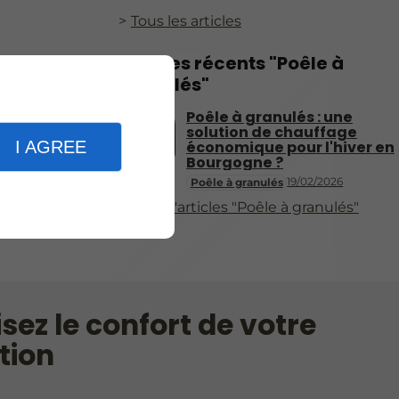
Tous les articles
Articles récents "Poêle à
granulés"
Poêle à granulés : une
solution de chauffage
I AGREE
économique pour l'hiver en
Bourgogne ?
19/02/2026
Poêle à granulés
Plus d'articles "Poêle à granulés"
sez le confort de votre
tion