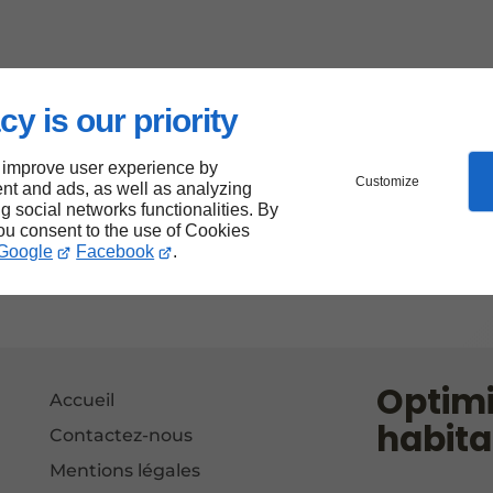
cy is our priority
 improve user experience by
Customize
nt and ads, as well as analyzing
ng social networks functionalities. By
you consent to the use of Cookies
Google
Facebook
.
Optimi
Accueil
habita
Contactez-nous
Mentions légales