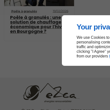
19/02/2026
Poêle à granulés
Poêle à granulés : une
solution de chauffage
Your priva
économique pour l'hiver
en Bourgogne ?
We use Cookies to
personalising conte
traffic and optimizi
clicking "I Agree" 
from our providers