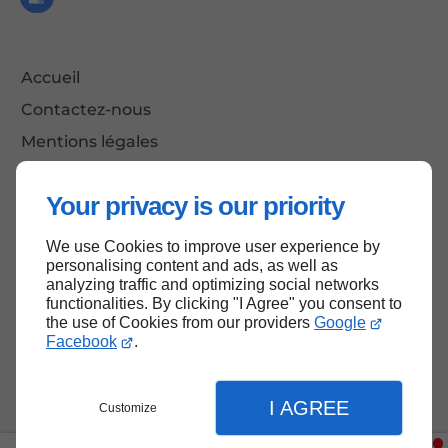
Accueil
Contactez-nous
Mentions légales
Plan du site
Your privacy is our priority
We use Cookies to improve user experience by
Haut de page
personalising content and ads, as well as
analyzing traffic and optimizing social networks
functionalities. By clicking "I Agree" you consent to
the use of Cookies from our providers
Google
Facebook
.
I AGREE
Customize