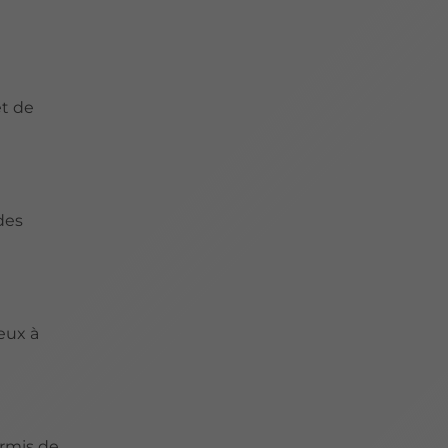
et de
 des
ieux à
ermis de