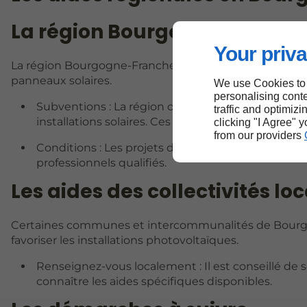
La région Bourgogne-Franc
Your priva
La région Bourgogne-Franche-Comté propose également
panneaux solaires.
We use Cookies to
personalising conte
Subventions : La région offre des subventions po
traffic and optimizi
installations solaires. Ces subventions peuvent cou
clicking "I Agree" 
from our providers
Conditions : Les projets doivent répondre à des c
professionnels qualifiés.
Les aides des collectivités lo
Certaines communes et intercommunalités de Bourgog
favoriser les installations photovoltaïques.
Renseignez-vous localement : Il est conseillé de
connaître les aides spécifiques disponibles.