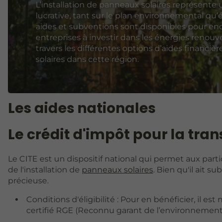
L’installation de panneaux solaires représent
lucrative, tant sur le plan environnemental q
aides et subventions sont disponibles pour en
entreprises à investir dans les énergies renouve
travers les différentes options d’aides financiè
solaires dans cette région.
Les aides nationales
Le crédit d'impôt pour la tran
Le CITE est un dispositif national qui permet aux parti
de l'installation de
panneaux solaires
. Bien qu'il ait s
précieuse.
Conditions d'éligibilité : Pour en bénéficier, il es
certifié RGE (Reconnu garant de l’environnement