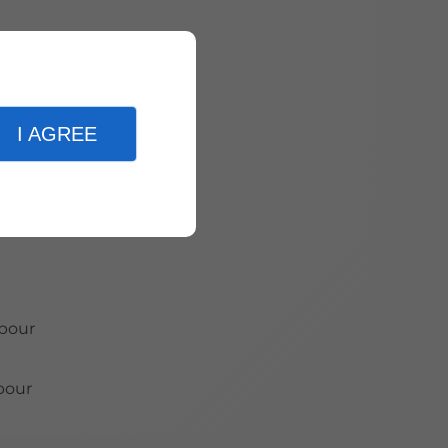
 de
I AGREE
es
des
 pour
pour