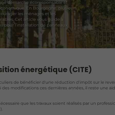
e une démarche écoresponsable et
u’économique. En Bourgogne, plusieurs
courager les ménages et les
lables. Cet article vous guide à
res pour l’installation de panneaux
sition énergétique (CITE)
culiers de bénéficier d'une réduction d'impôt sur le reve
ubi des modifications ces dernières années, il reste une ai
t nécessaire que les travaux soient réalisés par un profess
).