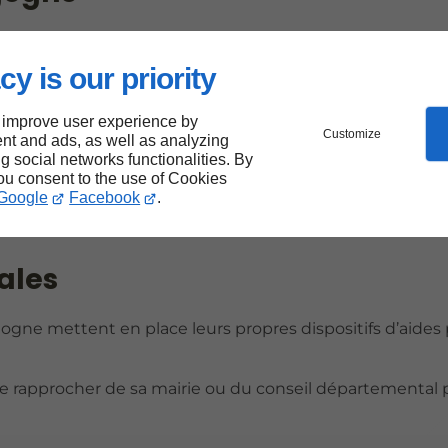
he-Comté
cy is our priority
 des aides spécifiques pour encourager l'installation
 improve user experience by
Customize
nt and ads, as well as analyzing
ur les projets d'énergie renouvelable, notamment pour l
ng social networks functionalities. By
vrir une partie significative des coûts d'installation.
you consent to the use of Cookies
Google
Facebook
.
ritères de performance énergétique et être réalisés par 
cales
ne mettent en place leurs propres dispositifs d’aides
 se rapprocher de sa mairie ou du conseil départemental 